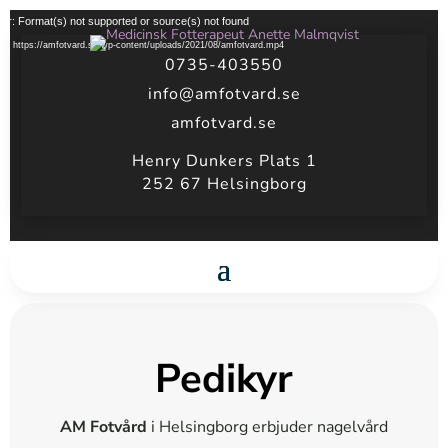
Videospelare
ror: Format(s) not supported or source(s) not found
fil: https://amfotvard.se/wp-content/uploads/2021/08/amfotvard.mp4
0735-403550
info@amfotvard.se
amfotvard.se
Henry Dunkers Plats 1
252 67 Helsingborg
Pedikyr
AM Fotvård
i Helsingborg erbjuder nagelvård