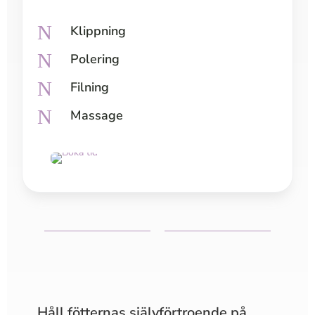
N
Klippning
N
Polering
N
Filning
N
Massage
Håll fötternas självförtroende på